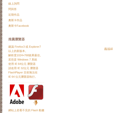
線上詢問
問與答
近期作品
奧斯卡作品
奧斯卡Facebook
推薦瀏覽器
建議
Firefox3
或
Explorer7
義福&
以上的新版本。
解析度1024×768效果最佳。
若您是 Windows 7 系統
使用 IE 64位元 瀏覽器
請改用 IE 32位元 瀏覽器
FlashPlayer 目前無法在
IE 64 位元瀏覽器執行。
﹍﹍﹍﹍﹍﹍﹍﹍﹍﹍﹍﹍﹍
網站上若看不見的 Flash 動畫