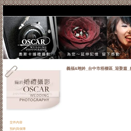
if(window.
義福&翊妗_台中市梧棲區_迎娶篇
交件內容
預約與保障