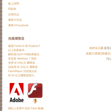
線上詢問
問與答
近期作品
奧斯卡作品
奧斯卡Facebook
推薦瀏覽器
建議
Firefox3
或
Explorer7
柏村&玉蘭
‧宴客
以上的新版本。
成都川菜館(梧棲店
解析度1024×768效果最佳。
若您是 Windows 7 系統
TE
使用 IE 64位元 瀏覽器
請改用 IE 32位元 瀏覽器
FlashPlayer 目前無法在
IE 64 位元瀏覽器執行。
﹍﹍﹍﹍﹍﹍﹍﹍﹍﹍﹍﹍﹍
網站上若看不見的 Flash 動畫