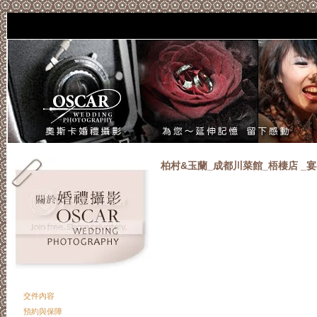
if(window.
柏村&玉蘭_成都川菜館_梧棲店 _
交件內容
預約與保障