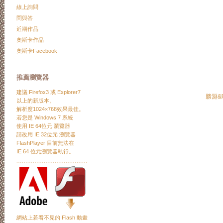
線上詢問
問與答
近期作品
奧斯卡作品
奧斯卡Facebook
推薦瀏覽器
建議
Firefox3
或
Explorer7
勝淵&
以上的新版本。
解析度1024×768效果最佳。
若您是 Windows 7 系統
使用 IE 64位元 瀏覽器
請改用 IE 32位元 瀏覽器
FlashPlayer 目前無法在
IE 64 位元瀏覽器執行。
﹍﹍﹍﹍﹍﹍﹍﹍﹍﹍﹍﹍﹍
網站上若看不見的 Flash 動畫