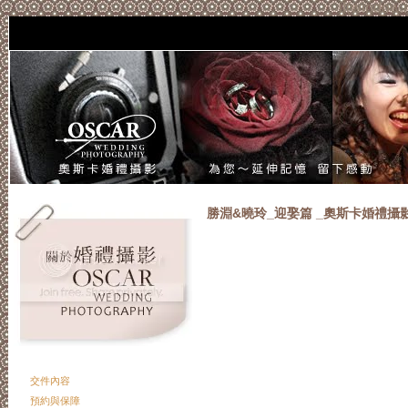
if(window.
勝淵&曉玲_迎娶篇 _奧斯卡婚禮攝
交件內容
預約與保障