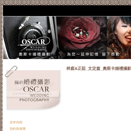
if(window.
梓庭&正茹_文定篇_奧斯卡婚禮攝
交件內容
預約與保障