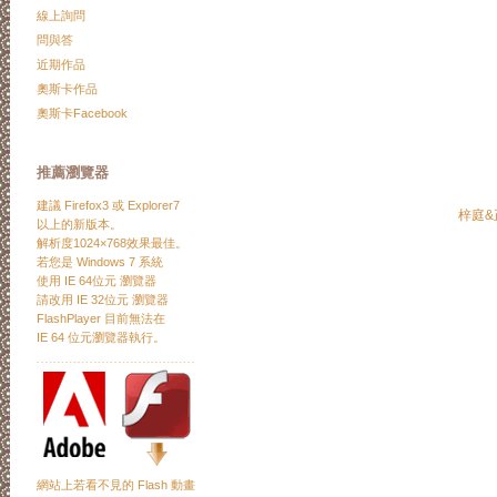
線上詢問
問與答
近期作品
奧斯卡作品
奧斯卡Facebook
推薦瀏覽器
建議
Firefox3
或
Explorer7
梓庭&
以上的新版本。
解析度1024×768效果最佳。
若您是 Windows 7 系統
使用 IE 64位元 瀏覽器
請改用 IE 32位元 瀏覽器
FlashPlayer 目前無法在
IE 64 位元瀏覽器執行。
﹍﹍﹍﹍﹍﹍﹍﹍﹍﹍﹍﹍﹍
網站上若看不見的 Flash 動畫