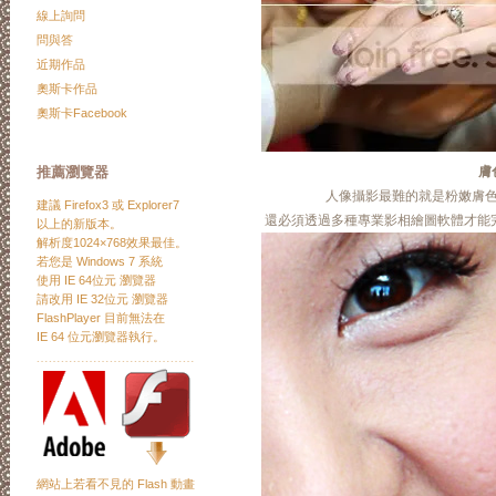
線上詢問
問與答
近期作品
奧斯卡作品
奧斯卡Facebook
推薦瀏覽器
膚
人像攝影最難的就是粉嫩膚
建議
Firefox3
或
Explorer7
還必須透過多種專業影相繪圖軟體才能
以上的新版本。
解析度1024×768效果最佳。
若您是 Windows 7 系統
使用 IE 64位元 瀏覽器
請改用 IE 32位元 瀏覽器
FlashPlayer 目前無法在
IE 64 位元瀏覽器執行。
﹍﹍﹍﹍﹍﹍﹍﹍﹍﹍﹍﹍﹍
網站上若看不見的 Flash 動畫