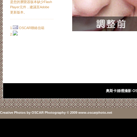
是您的瀏覽器版本缺少Flash
Player元件，建議至Adobe
更新版本。
﹍﹍﹍﹍﹍﹍﹍﹍﹍﹍﹍﹍﹍
1.
OSCAR聯絡信箱
2.
奧斯卡婚禮攝影 OSC
Creative Photos
by
OSCAR Photography
© 2009 www.oscarphoto.net