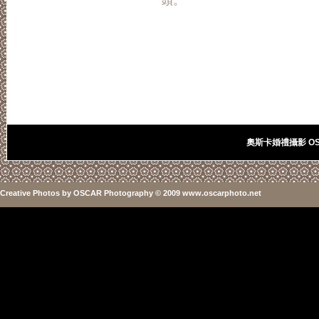
頭。
奧斯卡婚禮攝影 OSC
Creative Photos
by
OSCAR Photography
© 2009 www.oscarphoto.net