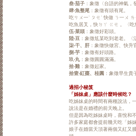
叁‧茄子
：象徵〈台語的神氣，
肆‧魚整尾
：象徵有頭有尾。
吃ㄘㄨ一ˋ ㄆㄝˋ 快做 ㄋ一ㄨ 
吃魚居叉，快ㄉㄚ ㄍㄝ 。〈
伍‧菜頭
：象徵好彩頭。
陸‧豆
：象徵尪某吃到老老。〈
柒‧干、肝
：象徵快做宮、快升
捌‧芋
：象徵有好頭路。
玖‧丸
：象徵圓圓滿滿。
拾‧雞
：象徵起家。
拾壹‧紅棗、桂圓
：象徵早生貴
過招小秘笈
「姊妹桌」應該什麼時候吃？
吃姊妹桌的時間有兩種說法，
說法是在婚禮的前天晚上。
但是因為吃姊妹桌時，喜悅和
許多家庭都會提前幾天吃「姊
娘子在婚當天頂著兩個又紅又