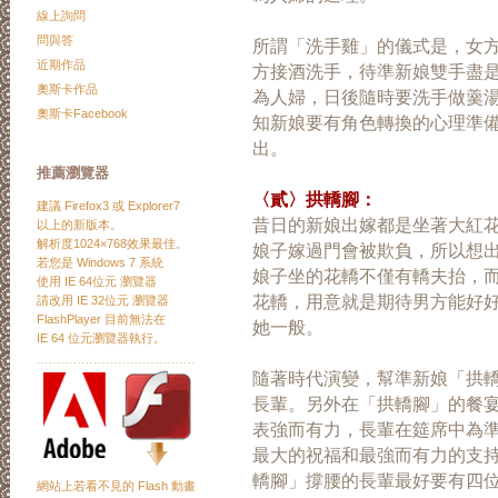
線上詢問
問與答
所謂「洗手雞」的儀式是，女
近期作品
方接酒洗手，待準新娘雙手盡
奧斯卡作品
為人婦，日後隨時要洗手做羹
奧斯卡Facebook
知新娘要有角色轉換的心理準
出。
推薦瀏覽器
〈貳〉拱轎腳：
建議
Firefox3
或
Explorer7
昔日的新娘出嫁都是坐著大紅
以上的新版本。
解析度1024×768效果最佳。
娘子嫁過門會被欺負，所以想
若您是 Windows 7 系統
娘子坐的花轎不僅有轎夫抬，
使用 IE 64位元 瀏覽器
花轎，用意就是期待男方能好
請改用 IE 32位元 瀏覽器
FlashPlayer 目前無法在
她一般。
IE 64 位元瀏覽器執行。
﹍﹍﹍﹍﹍﹍﹍﹍﹍﹍﹍﹍﹍
隨著時代演變，幫準新娘「拱
長輩。另外在「拱轎腳」的餐
表強而有力，長輩在筵席中為
最大的祝福和最強而有力的支
轎腳」撐腰的長輩最好要有四
網站上若看不見的 Flash 動畫