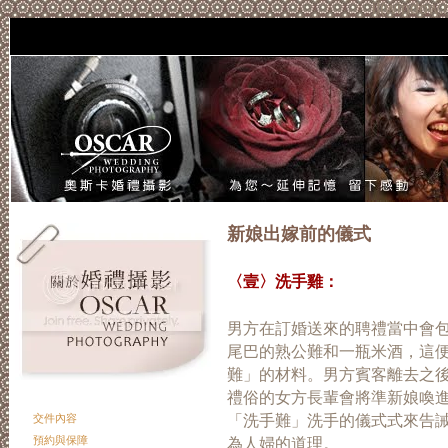
if(window.
新娘出嫁前的儀式
〈壹〉洗手雞：
男方在訂婚送來的聘禮當中會
尾巴的熟公難和一瓶米酒，這
難」的材料。男方賓客離去之
禮俗的女方長輩會將準新娘喚
交件內容
「洗手難」洗手的儀式式來告
預約與保障
為人婦的道理。