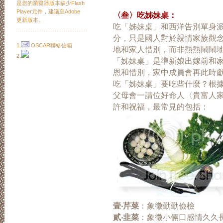
是您的瀏覽器版本缺少Flash
Player元件，建議至Adobe
〈叁〉吃姊妹桌：
更新版本。
吃「姊妹桌」和西洋告別單身
﹍﹍﹍﹍﹍﹍﹍﹍﹍﹍﹍﹍﹍
分，只是國人對於親情家族觀
1.
OSCAR聯絡信箱
地和家人惜別，而非熱熱鬧鬧
2.
「姊妹桌」是準新娘出嫁前和
恩和惜別，家中成員會再此時
吃「姊妹桌」要吃些什麼？根
父母會一請位好命人〈貴富人
許和祝福，最常見的包括：
壹‧芹菜
：象徵勤勤儉檢
貳‧韭菜
：象徵小倆口感情久久